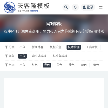
登录
网站模板
网站模板
程序MIT开源免费商用，努力投入只为你能拥有更好的使用体验
分类
不限
新闻博客
机械设备
技术检测
工商财税
政
类型
不限
响应式模板
标准型模板
色调
不限
红色
橙色
黄色
绿色
蓝色
紫色