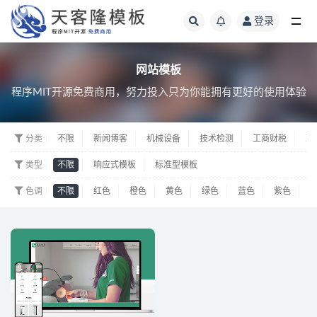
登录
网站模板
网站模板
程序MIT开源免费商用，努力投入只为你能拥有更好的使用体验
分类
不限
新闻博客
机械设备
技术检测
工商财税
政
类型
不限
响应式模板
标准型模板
色调
不限
红色
橙色
黄色
绿色
蓝色
紫色